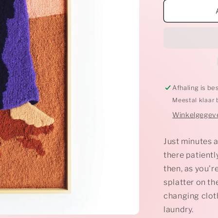
voor
Accident
Afhaling is be
Meestal klaar 
Winkelgegeve
Just minutes a
there patientl
then, as you'r
splatter on th
changing cloth
laundry.