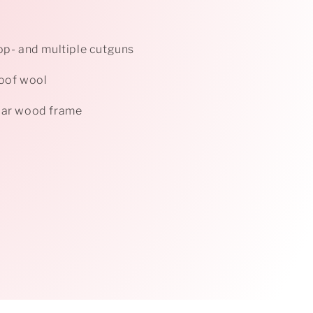
oop- and multiple cutguns
oof wool
lar wood frame