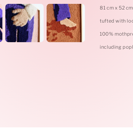
81 cm x 52 cm
tufted with l
100% mothpr
including pop