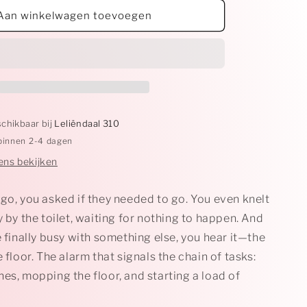
voor
Accident
Aan winkelwagen toevoegen
schikbaar bij
Leliëndaal 310
binnen 2-4 dagen
ns bekijken
go, you asked if they needed to go. You even knelt
y by the toilet, waiting for nothing to happen. And
e finally busy with something else, you hear it—the
e floor. The alarm that signals the chain of tasks:
es, mopping the floor, and starting a load of