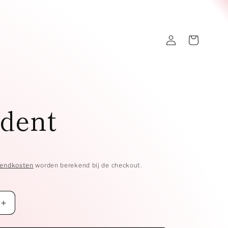
Inloggen
Winkelwagen
dent
zendkosten
worden berekend bij de checkout.
Aantal
verhogen